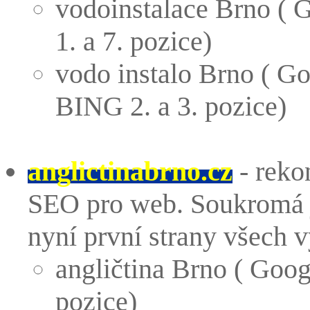
vodoinstalace Brno ( 
1. a 7. pozice)
vodo instalo Brno ( Go
BING 2. a 3. pozice)
anglictinabrno.cz
- reko
SEO pro web. Soukromá j
nyní první strany všech 
angličtina Brno ( Goo
pozice)