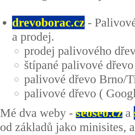
drevoborac.cz
- Palivové
a prodej.
prodej palivového dřev
štípané palivové dřevo
palivové dřevo Brno/Ti
palivové dřevo ( Googl
Mé dva weby -
seoseo.cz
a
od základů jako minisites,