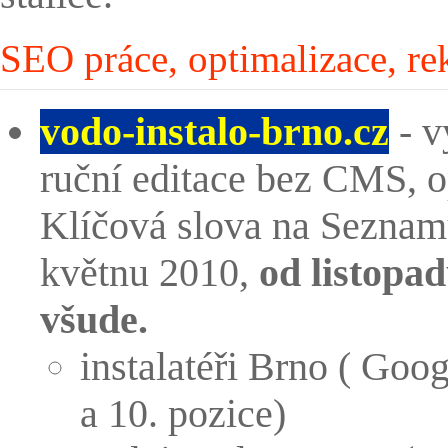
SEO práce, optimalizace, r
vodo-instalo-brno.cz
- v
ruční editace bez CMS, o
Klíčová slova na Seznamu
květnu 2010,
od listopa
všude.
instalatéři Brno ( Goo
a 10. pozice)