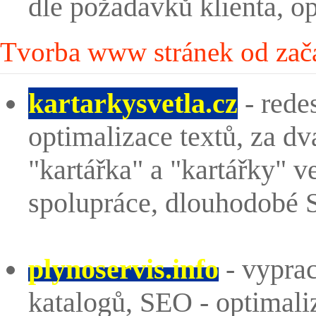
dle požadavků klienta, op
Tvorba www stránek od začá
kartarkysvetla.cz
- rede
optimalizace textů, za dv
"kartářka" a "kartářky" 
spolupráce, dlouhodobé 
plynoservis.info
- vyprac
katalogů, SEO - optimali