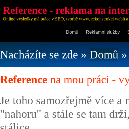
Reference - reklama na inte
Online výsledky mé práce v SEO, tvorbě www, rekonstrukci webů a
Domů
Reklamní služby
Nacházíte se zde
»
Domů
»
Reference
na mou práci - v
Je toho samozřejmě více a 
"nahoru" a stále se tam drží
stálice.