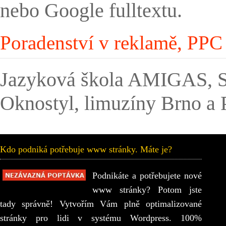
nebo Google fulltextu.
Poradenství v reklamě, PP
Jazyková škola AMIGAS, SD
Oknostyl, limuzíny Brno a 
Kdo podniká potřebuje www stránky. Máte je?
Podnikáte a potřebujete nové
www stránky? Potom jste
tady správně! Vytvořím Vám plně optimalizované
stránky pro lidi v systému Wordpress. 100%